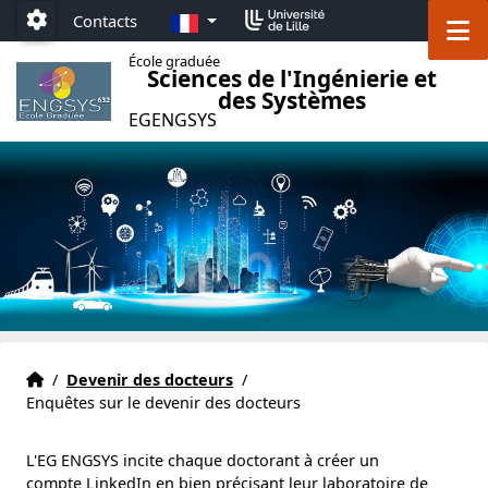
Accéder au menu principal
Accéder au contenu
FR
Contacts
M
Paramétrage
École graduée
Sciences de l'Ingénierie et
des Systèmes
EGENGSYS
Accueil EG ENGSYS
Accueil
/
Devenir des docteurs
/
Enquêtes sur le devenir des docteurs
L'EG ENGSYS incite chaque doctorant à créer un
compte LinkedIn en bien précisant leur laboratoire de