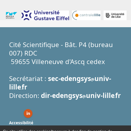
Cité Scientifique - Bât. P4 (bureau
007) RDC
59655 Villeneuve d'Ascq cedex
Secrétariat :
sec-edengsys
univ-
lille
fr
Direction:
dir-edengsys
univ-lille
fr
Linkedin ( nouvelle fenêtre)
Accessibilité
Plan du site