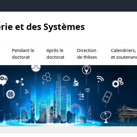
erie et des Systèmes
s
 le doctorat
s menu de Inscription via ADUM
Ouvrir le sous menu de Pendant le doctorat
Ouvrir le sous menu de Après le doctorat
Ouvrir le sous menu de Directi
Ouvrir le sous
Pendant le
Après le
Direction
Calendriers,
doctorat
doctorat
de thèses
et soutenan