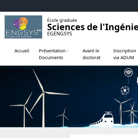
Accéder au menu principal
Accéder au contenu
École graduée
Sciences de l'Ingéni
EGENGSYS
Ouvrir le sous menu de Présentation - Document
Ouvrir le sous menu de Avant
Ouvrir le sou
Accueil
Présentation -
Avant le
Inscription
Documents
doctorat
via ADUM