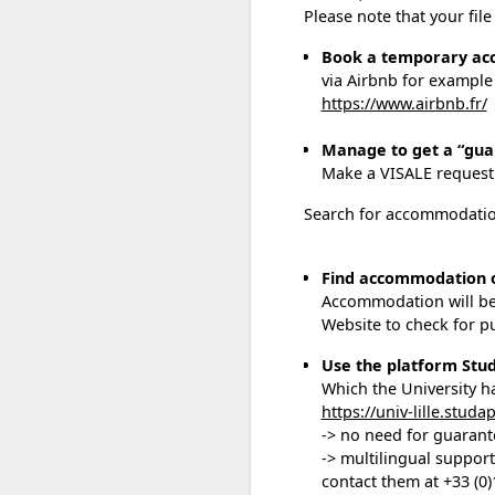
Please note that your fil
Book a temporary a
via Airbnb for example
https://www.airbnb.fr/
Manage to get a “gua
Make a VISALE reques
Search for accommodatio
Find accommodation ou
Accommodation will be l
Website to check for pu
Use the platform Stu
Which the University ha
https://univ-lille.studa
-> no need for guarant
-> multilingual support
contact them at +33 (0