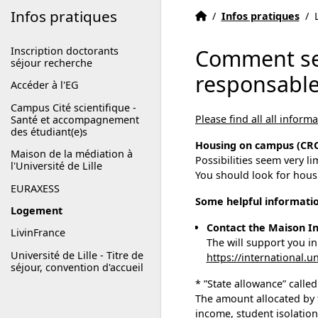
Infos pratiques
Accueil EG ENGSYS
Accueil
/
Infos pratiques
/
Inscription doctorants
Comment se 
séjour recherche
responsable
Accéder à l'EG
Campus Cité scientifique -
Please find all all infor
Santé et accompagnement
des étudiant(e)s
Housing on campus (CR
Maison de la médiation à
Possibilities seem very li
l'Université de Lille
You should look for hou
EURAXESS
Some helpful informatio
Logement
Contact the Maison I
LivinFrance
The will support you i
Université de Lille - Titre de
https://international.un
séjour, convention d'accueil
* ”State allowance” calle
The amount allocated by t
income, student isolatio