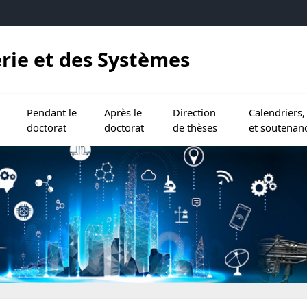
erie et des Systèmes
s
 le doctorat
s menu de Inscription via ADUM
Ouvrir le sous menu de Pendant le doctorat
Ouvrir le sous menu de Après le doctorat
Ouvrir le sous menu de Directi
Ouvrir le sous
Pendant le
Après le
Direction
Calendriers,
doctorat
doctorat
de thèses
et soutenan