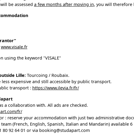
e will be assessed
a few months after moving in
, you will therefor
ccommodation
rantor”
t
www.visale.fr
n using the keyword "VISALE"
tside Lille:
Tourcoing / Roubaix.
ess expensive and still accessible by public transport.
blic transport :
https://www.ilevia.fr/fr/
dapart
s a collaboration with. All ads are checked.
part.com/fr/
or : reserve your accommodation with just two administrative doc
 team (French, English, Spanish, Italian and Mandarin) available 
)1 80 92 64 01 or via booking@studapart.com