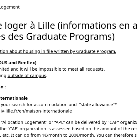
Logement
loger à Lille (informations en 
s des Graduate Programs)
mation about housing in file written by Graduate Program.
OUS and Reeflex)
mited and it will be impossible to meet all requests.
sing
outside of campus
.
n :
nternationale
n your search for accommodation and “state allowance”*
iv-lille.fr/en/maison-internationale
d "Allocation Logement" or “APL” can be delivered by "CAF" organiz
he “CAF” organization is assessed based on the amount of the rent 
n, etc. It can go from 1€/month to 200€/month. You can therefore