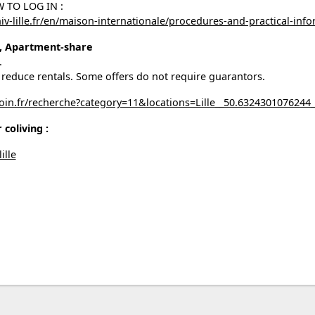
W TO LOG IN :
niv-lille.fr/en/maison-internationale/procedures-and-practical-in
, Apartment-share
.
o reduce rentals. Some offers do not require guarantors.
oin.fr/recherche?category=11&locations=Lille__50.632430107624
 coliving :
ille