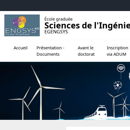
Accéder au menu principal
Accéder au contenu
École graduée
Sciences de l'Ingéni
EGENGSYS
Ouvrir le sous menu de Présentation - Document
Ouvrir le sous menu de Avant
Ouvrir le sou
Accueil
Présentation -
Avant le
Inscription
Documents
doctorat
via ADUM