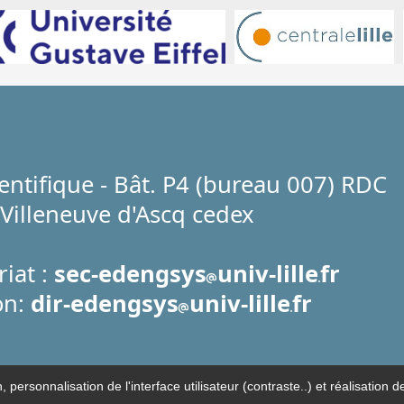
ientifique - Bât. P4 (bureau 007) RDC
Villeneuve d'Ascq cedex
riat :
sec-edengsys
univ-lille
fr
on:
dir-edengsys
univ-lille
fr
n, personnalisation de l'interface utilisateur (contraste..) et réalisati